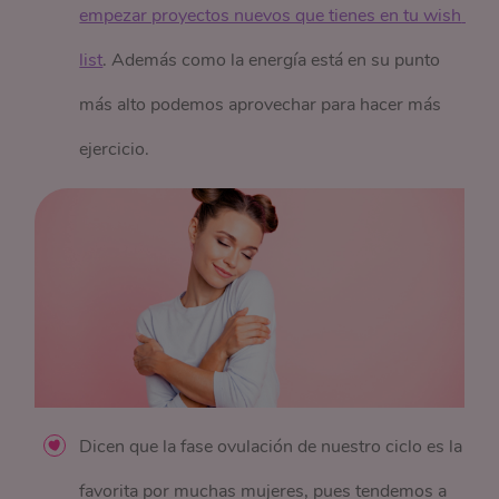
empezar proyectos nuevos que tienes en tu wish 
list
. Además como la energía está en su punto
más alto podemos aprovechar para hacer más
ejercicio.
Dicen que la fase
ovulación
de nuestro ciclo es la
favorita por muchas mujeres, pues tendemos a