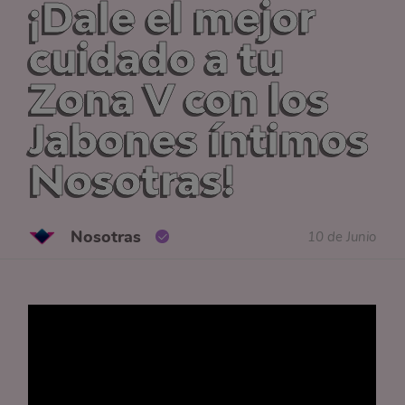
¡Dale el mejor
cuidado a tu
Zona V con los
Jabones íntimos
Nosotras!
Nosotras
10 de Junio