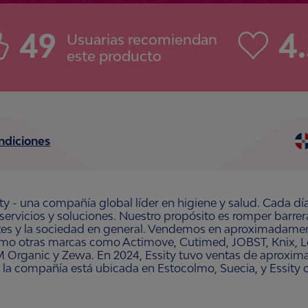
49
4
Usuarias recomiendan
este producto
ndiciones
ty - una compañía global líder en higiene y salud. Cada dí
 servicios y soluciones. Nuestro propósito es romper barre
ntes y la sociedad en general. Vendemos en aproximadament
omo otras marcas como Actimove, Cutimed, JOBST, Knix, Le
 Organic y Zewa. En 2024, Essity tuvo ventas de aproxim
 la compañía está ubicada en Estocolmo, Suecia, y Essity