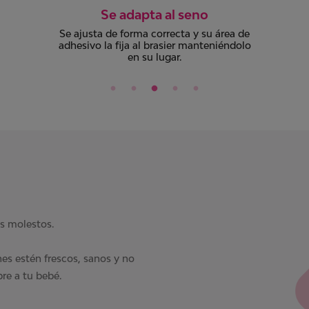
Dermatológicamente
comprobado
Todos nuestros productos cuentan con
el aval dermatológico de médicos
especialistas.
es molestos.
nes estén frescos, sanos y no
pre a tu bebé.