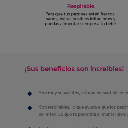
Se adapta al seno
os,
Se ajusta de forma correcta y su área de
s y
adhesivo la fija al brasier manteniéndolo
bé.
en su lugar.
¡Sus beneficios son increíbles!
Son muy suavecitos, así que no sentirás roc
Son respirables, lo que ayuda a que los pezo
se irriten. Lo que te permitirá alimentar siem