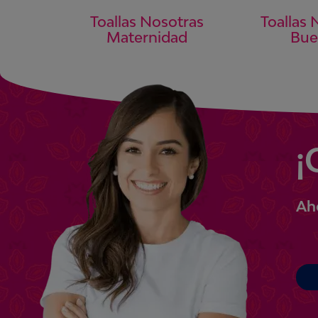
Toallas Nosotras
Toallas 
Maternidad
Bue
¡
Ah