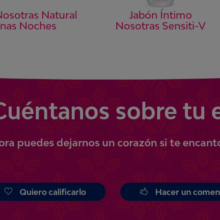
Nosotras Natural
Jabón Íntimo
nas Noches
Nosotras Sensiti-V
Cuéntanos
sobre tu 
ora
puedes
dejarnos un corazón si te encant
Quiero calificarlo
Hacer un comen