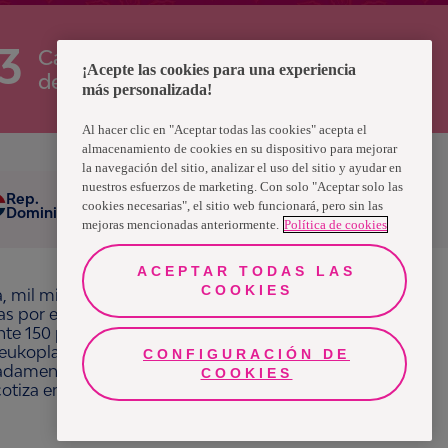
.3
Calificación promedio
¡Acepte las cookies para una experiencia
de este producto
más personalizada!
Al hacer clic en "Aceptar todas las cookies" acepta el
almacenamiento de cookies en su dispositivo para mejorar
la navegación del sitio, analizar el uso del sitio y ayudar en
nuestros esfuerzos de marketing. Con solo "Aceptar solo las
Rep.
cookies necesarias", el sitio web funcionará, pero sin las
Dominicana
mejoras mencionadas anteriormente.
Política de cookies
ACEPTAR TODAS LAS
COOKIES
a, mil millones de personas, en todo el mundo,
ras por el bienestar en beneficio de consumidores,
e 150 países bajo las principales marcas
ukoplast, Libero, Libresse, Lotus, Modibodi,
CONFIGURACIÓN DE
Chat
Whatsapp
adamente 13 mil millones de euros y empleó a
COOKIES
 cotiza en Nasdaq Estocolmo. Más información en