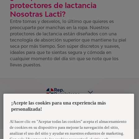
protectores de lactancia
Nosotras Lacti?
Entre tomas y desvelos, lo último que quieres es
preocuparte por manchas en la ropa. Nuestros
protectores de lactancia están diseñados con una
tecnología de absorción superior que mantiene tu piel
seca por más tiempo. Son súper discretos y suaves,
ideales para que te sientas segura y cómoda en
cualquier momento del día sin que se note que los
llevas puestos.
Rep.
Dominicana
¡Acepte las cookies para una experiencia más
personalizada!
Política de privacidad de datos
Términos y condiciones
Al hacer clic en "Aceptar todas las cookies" acepta el almacenamiento
de cookies en su dispositivo para mejorar la navegación del sitio,
analizar el uso del sitio y ayudar en nuestros esfuerzos de marketing.