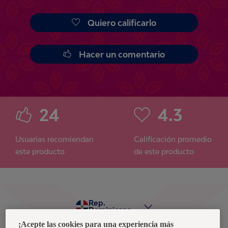
Quiero calificarlo
Hacer un comentario
24
4.3
Usuarias recomiendan
Calificación promedio
este producto
de este producto
Rep.
Dominicana
¡Acepte las cookies para una experiencia más