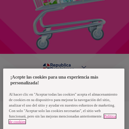
Republica
Dominicana
¡Acepte las cookies para una experiencia más
personalizada!
Política de privacidad de datos
Términos y condiciones
Al hacer clic en "Aceptar todas las cookies" acepta el almacenamiento
de cookies en su dispositivo para mejorar la navegación del sitio,
analizar el uso del sitio y ayudar en nuestros esfuerzos de marketing.
Con solo "Aceptar solo las cookies necesarias", el sitio web
funcionará, pero sin las mejoras mencionadas anteriormente.
Política
Nosotras, una marca de Essity - una compañía global líder en
de cookies
higiene y salud. Cada día, mil millones de personas, en todo el
mundo, utilizan nuestros productos, servicios y soluciones. Nuestro