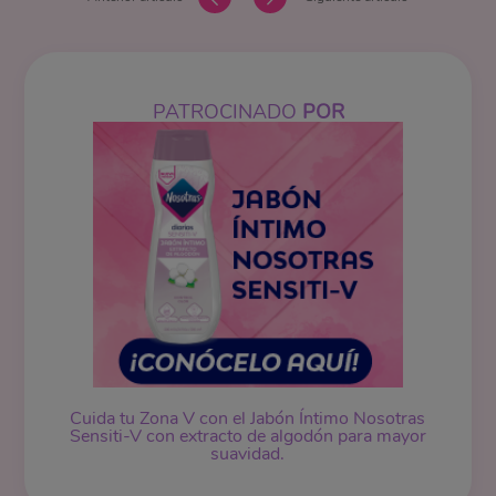
PATROCINADO
POR
Cuida tu Zona V con el Jabón Íntimo Nosotras
Sensiti-V con extracto de algodón para mayor
suavidad.