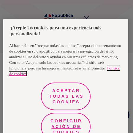
Republica
Dominicana
¡Acepte las cookies para una experiencia más
personalizada!
Política de privacidad de datos
Términos y condiciones
Al hacer clic en "Aceptar todas las cookies" acepta el almacenamiento
de cookies en su dispositivo para mejorar la navegación del sitio,
analizar el uso del sitio y ayudar en nuestros esfuerzos de marketing.
Con solo "Aceptar solo las cookies necesarias", el sitio web
funcionará, pero sin las mejoras mencionadas anteriormente.
Política
Nosotras, una marca de Essity - una compañía global líder en
de cookies
higiene y salud. Cada día, mil millones de personas, en todo el
mundo, utilizan nuestros productos, servicios y soluciones. Nuestro
propósito es romper barreras por el bienestar en beneficio de
consumidores, pacientes, cuidadores, clientes y la sociedad en
ACEPTAR
general. Vendemos en aproximadamente 150 países bajo las
TODAS LAS
principales marcas globales TENA y Tork, así como otras marcas
como Actimove, Cutimed, JOBST, Knix, Leukoplast, Libero, Libresse,
COOKIES
Lotus, Modibodi, Nosotras, Saba, Tempo, TOM Organic y Zewa. En
2024, Essity tuvo ventas de aproximadamente 13 mil millones de
Chat
euros y empleó a 36,000 personas. La sede de la compañía está
Whatsapp
ubicada en Estocolmo, Suecia, y Essity cotiza en Nasdaq Estocolmo.
CONFIGUR
Más información en
www.essity.com
.
ACIÓN DE
COOKIES