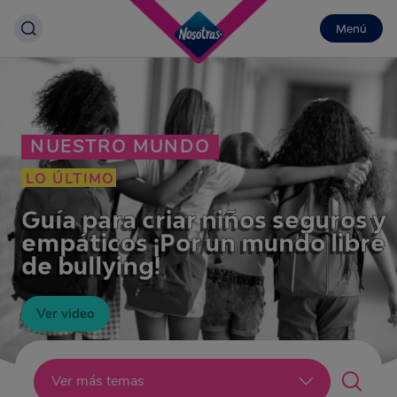
Menú
NUESTRO MUNDO
LO ÚLTIMO
Guía para criar niños seguros y
empáticos ¡Por un mundo libre
de bullying!
Ver video
Lo último
Ver más temas