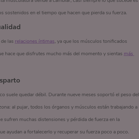
ta musculatura tiende a cambiar; casi siempre lo que sucede es
tos sostenidos en el tiempo que hacen que pierda su fuerza.
ualidad
 de las
relaciones íntimas
, ya que los músculos tonificados
 que hace que disfrutes mucho más del momento y sientas
más 
osparto
vico suele quedar débil. Durante nueve meses soportó el peso del
zona: al pujar, todos los órganos y músculos están trabajando a 
 se sufren muchas distensiones y pérdida de fuerza en la
que ayudan a fortalecerlo y recuperar su fuerza poco a poco.