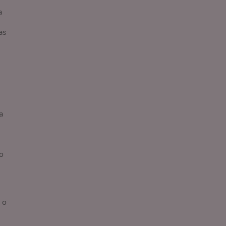
a
as
a
o
 o