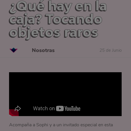
¿Qué hay en la
caja? Tocando
objetos raros
Nosotras
25 de Junio
Acompaña a Sophi y a un invitado especial en esta