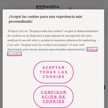
Republica
Dominicana
¡Acepte las cookies para una experiencia más
personalizada!
Política de privacidad de datos
Términos y condiciones
Al hacer clic en "Aceptar todas las cookies" acepta el almacenamiento
de cookies en su dispositivo para mejorar la navegación del sitio,
analizar el uso del sitio y ayudar en nuestros esfuerzos de marketing.
Con solo "Aceptar solo las cookies necesarias", el sitio web
funcionará, pero sin las mejoras mencionadas anteriormente.
Política
Nosotras, una marca de Essity - una compañía global líder en
de cookies
higiene y salud. Cada día, mil millones de personas, en todo el
mundo, utilizan nuestros productos, servicios y soluciones. Nuestro
propósito es romper barreras por el bienestar en beneficio de
consumidores, pacientes, cuidadores, clientes y la sociedad en
ACEPTAR
general. Vendemos en aproximadamente 150 países bajo las
TODAS LAS
principales marcas globales TENA y Tork, así como otras marcas
como Actimove, Cutimed, JOBST, Knix, Leukoplast, Libero, Libresse,
COOKIES
Lotus, Modibodi, Nosotras, Saba, Tempo, TOM Organic y Zewa. En
2024, Essity tuvo ventas de aproximadamente 13 mil millones de
Chat
euros y empleó a 36,000 personas. La sede de la compañía está
Whatsapp
ubicada en Estocolmo, Suecia, y Essity cotiza en Nasdaq Estocolmo.
CONFIGUR
Más información en
www.essity.com
.
ACIÓN DE
COOKIES