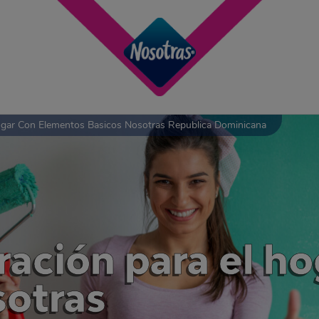
ogar Con Elementos Basicos Nosotras Republica Dominicana
ración para el ho
sotras