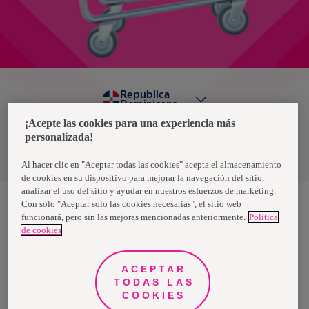
Republica
Dominicana
¡Acepte las cookies para una experiencia más
personalizada!
Política de privacidad de datos
Términos y condiciones
Al hacer clic en "Aceptar todas las cookies" acepta el almacenamiento
de cookies en su dispositivo para mejorar la navegación del sitio,
analizar el uso del sitio y ayudar en nuestros esfuerzos de marketing.
Con solo "Aceptar solo las cookies necesarias", el sitio web
funcionará, pero sin las mejoras mencionadas anteriormente.
Política
Nosotras, una marca de Essity - una compañía global líder en
de cookies
higiene y salud. Cada día, mil millones de personas, en todo el
mundo, utilizan nuestros productos, servicios y soluciones. Nuestro
propósito es romper barreras por el bienestar en beneficio de
consumidores, pacientes, cuidadores, clientes y la sociedad en
ACEPTAR
general. Vendemos en aproximadamente 150 países bajo las
TODAS LAS
principales marcas globales TENA y Tork, así como otras marcas
como Actimove, Cutimed, JOBST, Knix, Leukoplast, Libero, Libresse,
COOKIES
Lotus, Modibodi, Nosotras, Saba, Tempo, TOM Organic y Zewa. En