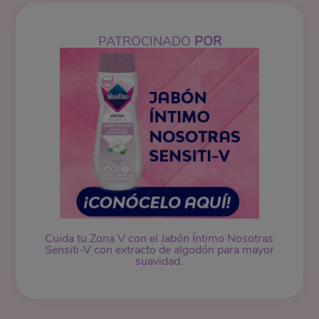
PATROCINADO
POR
Cuida tu Zona V con el Jabón Íntimo Nosotras
Sensiti-V con extracto de algodón para mayor
suavidad.