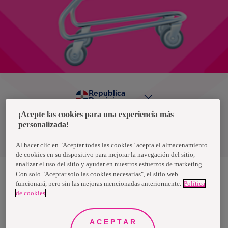
Republica
Dominicana
¡Acepte las cookies para una experiencia más
personalizada!
Política de privacidad de datos
Términos y condiciones
Al hacer clic en "Aceptar todas las cookies" acepta el almacenamiento
de cookies en su dispositivo para mejorar la navegación del sitio,
analizar el uso del sitio y ayudar en nuestros esfuerzos de marketing.
Con solo "Aceptar solo las cookies necesarias", el sitio web
funcionará, pero sin las mejoras mencionadas anteriormente.
Política
Nosotras, una marca de Essity - una compañía global líder en
de cookies
higiene y salud. Cada día, mil millones de personas, en todo el
mundo, utilizan nuestros productos, servicios y soluciones. Nuestro
propósito es romper barreras por el bienestar en beneficio de
consumidores, pacientes, cuidadores, clientes y la sociedad en
ACEPTAR
general. Vendemos en aproximadamente 150 países bajo las