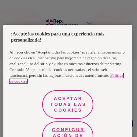
Rep.
Dominicana
¡Acepte las cookies para una experiencia más
personalizada!
Política de privacidad de datos
Términos y condiciones
Al hacer clic en "Aceptar todas las cookies" acepta el almacenamiento
de cookies en su dispositivo para mejorar la navegación del sitio,
analizar el uso del sitio y ayudar en nuestros esfuerzos de marketing.
Con solo "Aceptar solo las cookies necesarias", el sitio web
funcionará, pero sin las mejoras mencionadas anteriormente.
Política
Nosotras, una marca de Essity - una compañía global líder en
de cookies
higiene y salud. Cada día, mil millones de personas, en todo el
mundo, utilizan nuestros productos, servicios y soluciones. Nuestro
propósito es romper barreras por el bienestar en beneficio de
consumidores, pacientes, cuidadores, clientes y la sociedad en
ACEPTAR
general. Vendemos en aproximadamente 150 países bajo las
TODAS LAS
principales marcas globales TENA y Tork, así como otras marcas
como Actimove, Cutimed, JOBST, Knix, Leukoplast, Libero, Libresse,
COOKIES
Lotus, Modibodi, Nosotras, Saba, Tempo, TOM Organic y Zewa. En
2024, Essity tuvo ventas de aproximadamente 13 mil millones de
Chat
euros y empleó a 36,000 personas. La sede de la compañía está
Whatsapp
ubicada en Estocolmo, Suecia, y Essity cotiza en Nasdaq Estocolmo.
CONFIGUR
Más información en
www.essity.com
.
ACIÓN DE