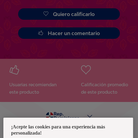
Quiero calificarlo
Hacer un comentario
Usuarias recomiendan
Calificación promedio
este producto
de este producto
Rep.
Dominicana
¡Acepte las cookies para una experiencia más
personalizada!
Política de privacidad de datos