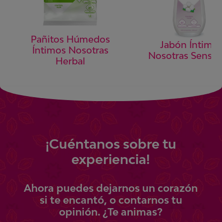
Pañitos Húmedos
Jabón Íntimo
Íntimos Nosotras
Nosotras Sensiti
Herbal
¡
Cuéntanos
sobre tu
experiencia!
Ahora
puedes
dejarnos un corazón
si te encantó, o contarnos tu
opinión.
¿Te animas?