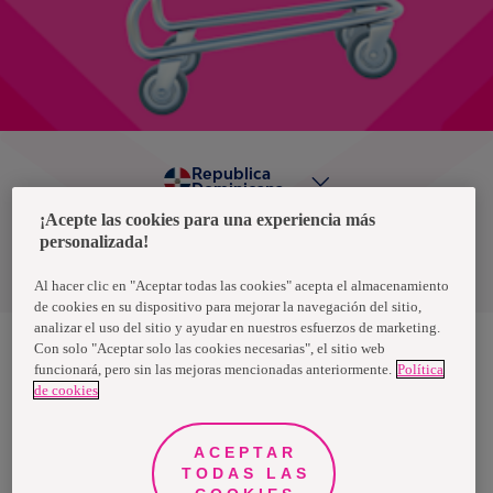
Republica
Dominicana
¡Acepte las cookies para una experiencia más
personalizada!
Política de privacidad de datos
Términos y condiciones
Al hacer clic en "Aceptar todas las cookies" acepta el almacenamiento
de cookies en su dispositivo para mejorar la navegación del sitio,
analizar el uso del sitio y ayudar en nuestros esfuerzos de marketing.
Con solo "Aceptar solo las cookies necesarias", el sitio web
funcionará, pero sin las mejoras mencionadas anteriormente.
Política
Nosotras, una marca de Essity - una compañía global líder en
de cookies
higiene y salud. Cada día, mil millones de personas, en todo el
mundo, utilizan nuestros productos, servicios y soluciones. Nuestro
propósito es romper barreras por el bienestar en beneficio de
consumidores, pacientes, cuidadores, clientes y la sociedad en
ACEPTAR
general. Vendemos en aproximadamente 150 países bajo las
TODAS LAS
principales marcas globales TENA y Tork, así como otras marcas
como Actimove, Cutimed, JOBST, Knix, Leukoplast, Libero, Libresse,