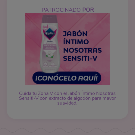
PATROCINADO
POR
Cuida tu Zona V con el Jabón Íntimo Nosotras
Sensiti-V con extracto de algodón para mayor
suavidad.