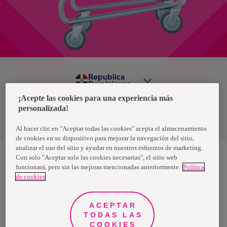
Republica
Dominicana
¡Acepte las cookies para una experiencia más
personalizada!
Política de privacidad de datos
Términos y condiciones
Al hacer clic en "Aceptar todas las cookies" acepta el almacenamiento
de cookies en su dispositivo para mejorar la navegación del sitio,
analizar el uso del sitio y ayudar en nuestros esfuerzos de marketing.
Con solo "Aceptar solo las cookies necesarias", el sitio web
funcionará, pero sin las mejoras mencionadas anteriormente.
Política
Nosotras, una marca de Essity - una compañía global líder en
de cookies
higiene y salud. Cada día, mil millones de personas, en todo el
mundo, utilizan nuestros productos, servicios y soluciones. Nuestro
propósito es romper barreras por el bienestar en beneficio de
consumidores, pacientes, cuidadores, clientes y la sociedad en
ACEPTAR
general. Vendemos en aproximadamente 150 países bajo las
TODAS LAS
principales marcas globales TENA y Tork, así como otras marcas
como Actimove, Cutimed, JOBST, Knix, Leukoplast, Libero, Libresse,
COOKIES