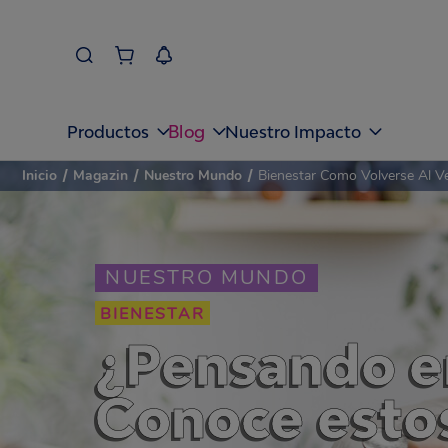
Blog
Productos
Nuestro Impacto
Inicio
/
Magazin
/
Nuestro Mundo
/
Bienestar Como Volverse Al V
NUESTRO MUNDO
BIENESTAR
¿Pensando en
Conoce esto