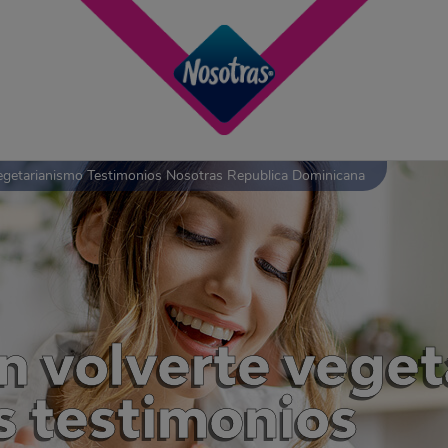
egetarianismo Testimonios Nosotras Republica Dominicana
 volverte veget
s testimonios