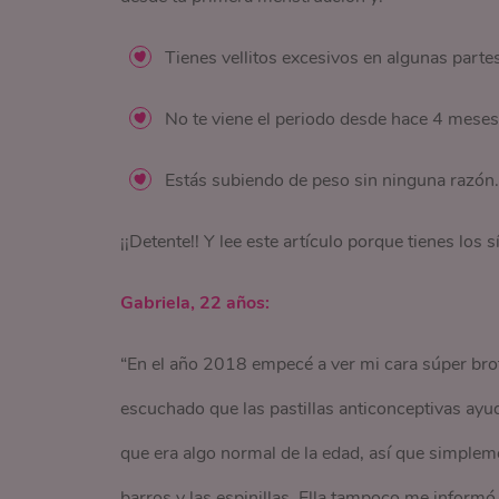
Tienes vellitos excesivos en algunas part
No te viene el periodo desde hace 4 meses
Estás subiendo de peso sin ninguna razón.
¡¡Detente!! Y lee este artículo porque tienes los
Gabriela, 22 años:
“En el año 2018 empecé a ver mi cara súper brot
escuchado que las pastillas anticonceptivas ayud
que era algo normal de la edad, así que simpleme
barros y las espinillas. Ella tampoco me informó