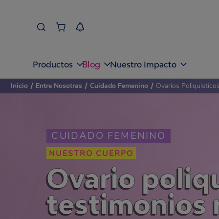
Blog
Productos
Nuestro Impacto
Inicio
/
Entre Nosotras
/
Cuidado Femenino
/
Ovarios Poliquistic
CUIDADO FEMENINO
NUESTRO CUERPO
Ovario poliq
testimonios 