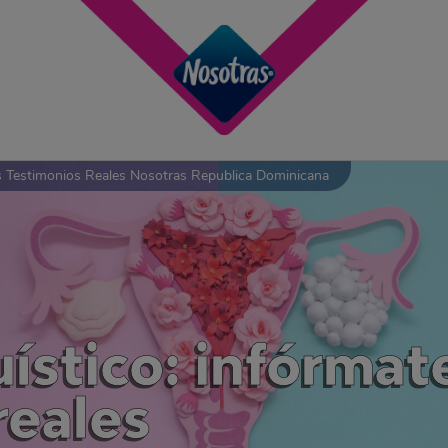
os Testimonios Reales Nosotras Republica Dominicana
uístico: infórmat
reales