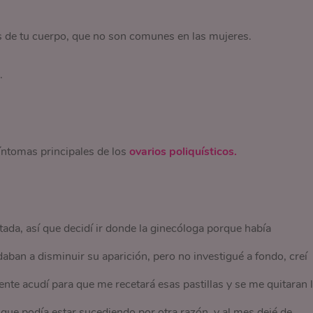
es de tu cuerpo, que no son comunes en las mujeres.
.
 síntomas principales de los
ovarios poliquísticos.
ada, así que decidí ir donde la ginecóloga porque había
aban a disminuir su aparición, pero no investigué a fondo, creí
nte acudí para que me recetará esas pastillas y se me quitaran 
 que podía estar sucediendo por otra razón, y al mes dejé de