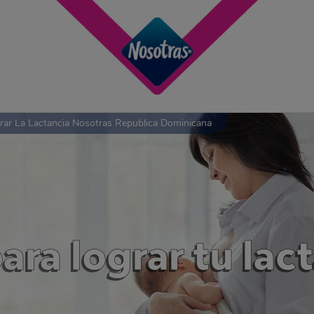
grar La Lactancia Nosotras Republica Dominicana
ara lograr tu la