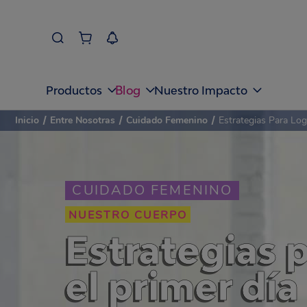
Blog
Productos
Nuestro Impacto
Inicio
/
Entre Nosotras
/
Cuidado Femenino
/
Estrategias Para Lo
CUIDADO FEMENINO
NUESTRO CUERPO
Estrategias p
el primer día